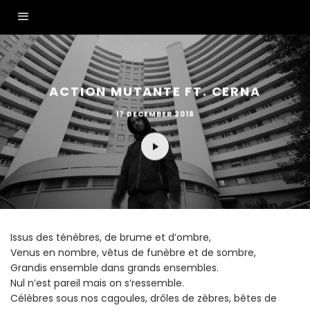
ACTION MUTANTE FT. CERNA
17 DECEMBER 2018
Issus des ténèbres, de brume et d’ombre,
Venus en nombre, vêtus de funèbre et de sombre,
Grandis ensemble dans grands ensembles.
Nul n’est pareil mais on s’ressemble.
Célèbres sous nos cagoules, drôles de zèbres, bêtes de