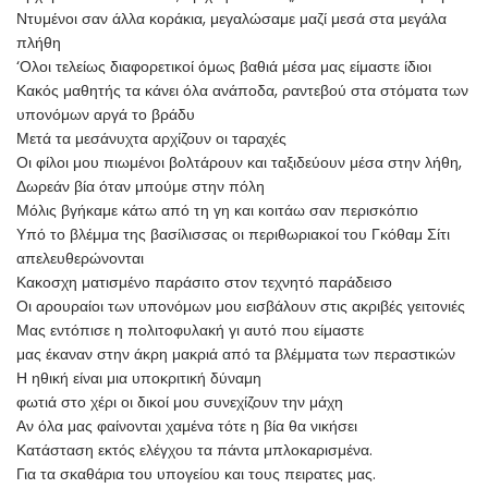
Ντυμένοι σαν άλλα κοράκια, μεγαλώσαμε μαζί μεσά στα μεγάλα
πλήθη
‘Ολοι τελείως διαφορετικοί όμως βαθιά μέσα μας είμαστε ίδιοι
Κακός μαθητής τα κάνει όλα ανάποδα, ραντεβού στα στόματα των
υπονόμων αργά το βράδυ
Μετά τα μεσάνυχτα αρχίζουν οι ταραχές
Οι φίλοι μου πιωμένοι βολτάρουν και ταξιδεύουν μέσα στην λήθη,
Δωρεάν βία όταν μπούμε στην πόλη
Μόλις βγήκαμε κάτω από τη γη και κοιτάω σαν περισκόπιο
Υπό το βλέμμα της βασίλισσας οι περιθωριακοί του Γκόθαμ Σίτι
απελευθερώνονται
Κακοσχη ματισμένο παράσιτο στον τεχνητό παράδεισο
Οι αρουραίοι των υπονόμων μου εισβάλουν στις ακριβές γειτονιές
Μας εντόπισε η πολιτοφυλακή γι αυτό που είμαστε
μας έκαναν στην άκρη μακριά από τα βλέμματα των περαστικών
Η ηθική είναι μια υποκριτική δύναμη
φωτιά στο χέρι οι δικοί μου συνεχίζουν την μάχη
Αν όλα μας φαίνονται χαμένα τότε η βία θα νικήσει
Κατάσταση εκτός ελέγχου τα πάντα μπλοκαρισμένα.
Για τα σκαθάρια του υπογείου και τους πειρατες μας.