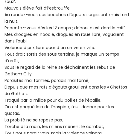
zouz’.
Mauvais élève fait d’l’esbrouffe.
Au rendez-vous des bouches d’égouts surgissent mais tard
la nuit.
Repentez-vous dès les 12 coups ; dehors c’est dard la mif’.
Mes droogies en hoodie, drogués en roue libre, voguaient
dans l’oubli.
Violence à prix libre quand on arrive en ville.
Tout droit sortis des sous terrains, je marque un temps
d’arrêt,
Sous le regard de la reine se déchaînent les rébus de
Gotham City.
Parasites mal formés, paradis mal famé,
Depuis que mes rats d’égouts grouillent dans les « Ghettos
du Gotha ».
Traqué par la milice pour du poil et de l’écaille,
On est parqué loin de l’hospice, faut donner pour les
quotas.
La probité ne se repose pas,
Torche à la main, les miens mènent le combat,
Tout nous parait vain, mais la violence vaincra.