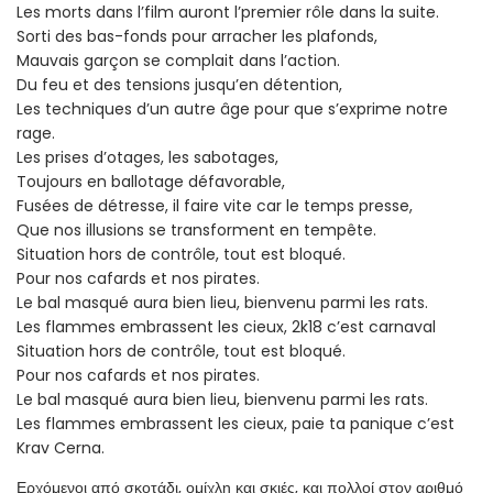
Les morts dans l’film auront l’premier rôle dans la suite.
Sorti des bas-fonds pour arracher les plafonds,
Mauvais garçon se complait dans l’action.
Du feu et des tensions jusqu’en détention,
Les techniques d’un autre âge pour que s’exprime notre
rage.
Les prises d’otages, les sabotages,
Toujours en ballotage défavorable,
Fusées de détresse, il faire vite car le temps presse,
Que nos illusions se transforment en tempête.
Situation hors de contrôle, tout est bloqué.
Pour nos cafards et nos pirates.
Le bal masqué aura bien lieu, bienvenu parmi les rats.
Les flammes embrassent les cieux, 2k18 c’est carnaval
Situation hors de contrôle, tout est bloqué.
Pour nos cafards et nos pirates.
Le bal masqué aura bien lieu, bienvenu parmi les rats.
Les flammes embrassent les cieux, paie ta panique c’est
Krav Cerna.
Ερχόμενοι από σκοτάδι, ομίχλη και σκιές, και πολλοί στον αριθμό