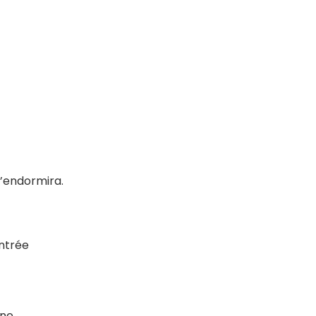
’endormira.
entrée
ne,