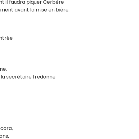
nt il faudra piquer Cerbère
ent avant la mise en bière.
entrée
ne,
’la secrétaire fredonne
 cora,
ons,