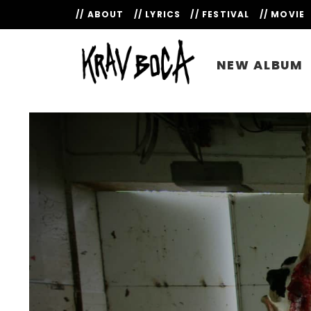
// ABOUT
// LYRICS
// FESTIVAL
// MOVIE
NEW ALBUM