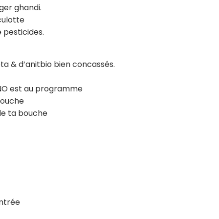
ger ghandi.
culotte
 pesticides.
kéta & d’anitbio bien concassés.
INO est au programme
 louche
de ta bouche
entrée